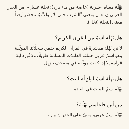
نَهْلَة معناه «شربة (خاصة من ماء بارد)؛ نحلة عسل». من الجذر
العربي ن-ه-ل بمعنى "الشرب حتى الارتواء". يُستحضَر أيضاً
معنى النحلة (نَحْل).
هل نَهْلَة اسمٌ من القرآن الكريم؟
لا يَرِد نَهْلَة مباشرةً في القرآن الكريم ضمن سجلّاتنا الموثّقة،
وهو اسمٌ عربي حملته العائلات المسلمة طويلًا. ولا نُورد آيةً
قرآنية إلا إذا كانت موثّقة في مصحف تنزيل.
هل نَهْلَة اسمٌ لولدٍ أم لبنت؟
نَهْلَة اسمٌ للبنات في العادة.
من أين جاء اسم نَهْلَة؟
نَهْلَة اسمٌ عربي، مبنيٌّ على الجذر ن ه ل.