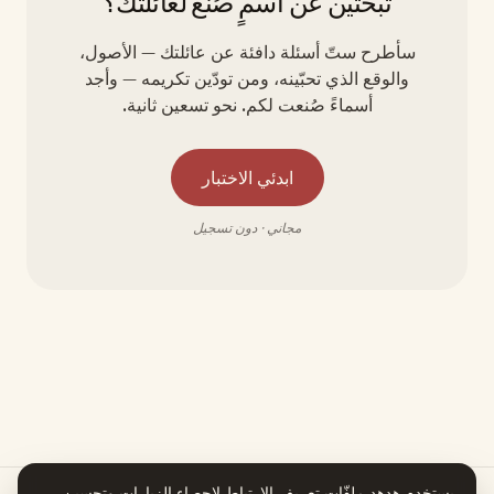
تبحثين عن اسمٍ صُنع لعائلتك؟
سأطرح ستّ أسئلة دافئة عن عائلتك — الأصول،
والوقع الذي تحبّينه، ومن تودّين تكريمه — وأجد
أسماءً صُنعت لكم. نحو تسعين ثانية.
ابدئي الاختبار
مجاني · دون تسجيل
يستخدم هدهد ملفّات تعريف الارتباط لإحصاء الزيارات وتحسين