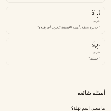
أَمِينَاتَا
عربي
“
جديرة بالثقة، أمينة (الصيغة الغرب أفريقية)
.”
جَمِيلَة
عربي
“
جميلة
.”
أسئلة شائعة
ما معنى اسم نَهْلَة؟