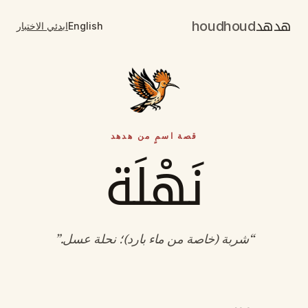
هدهد
houdhoud
English
ابدئي الاختبار
قصة اسمٍ من هدهد
نَهْلَة
“
شربة (خاصة من ماء بارد)؛ نحلة عسل
.”