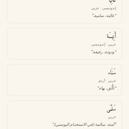
عَالِيَا
إندونيسي · عربي
“
عالية، سامية
.”
أَنِيسَة
عربي · إندونيسي
“
ودودة، رفيقة
.”
سَنَاء
عربي · أردي
“
تألُّق، بهاء
.”
سَلْمَى
عربي
“
آمنة، سالمة (في الاستخدام البوسني)
.”