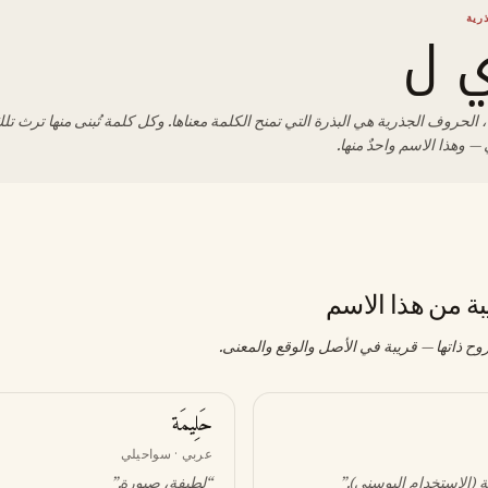
رية
 ل
 الحروف الجذرية هي البذرة التي تمنح الكلمة معناها. وكل كلمة تُبنى منها ترث تلك
— وهذا الاسم واحدٌ منها.
بة من هذا الاسم
وح ذاتها — قريبة في الأصل والوقع والمعنى.
حَلِيمَة
عربي · سواحيلي
ة (الاستخدام البوسني)
.”
“
لطيفة، صبورة
.”