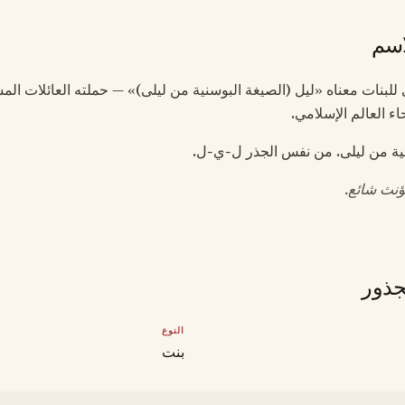
اسم
ربي للبنات معناه «ليل (الصيغة البوسنية من ليلى)» — حملته العائلات ال
ء العالم الإسلامي.
نية من ليلى. من نفس الجذر ل-ي-ل.
نث شائع.
جذور
النوع
بنت