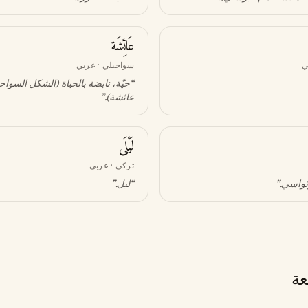
عَائِشَة
ي
سواحيلي · عربي
“
حيّة، نابضة بالحياة (الشكل السوا
عائشة)
.”
لَيْلَى
تركي · عربي
وتُواسي
.”
“
ليل
.”
عة