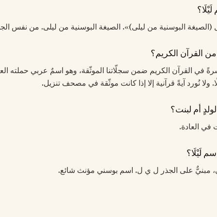
يْلَا؟
«ليل (الصيغة البوسنية من ليلى)». الصيغة البوسنية من ليلى. من نفس ا
مٌ من القرآن الكريم؟
ا مباشرةً في القرآن الكريم ضمن سجلّاتنا الموثّقة، وهو اسمٌ عربي حملته الع
 ولا نُورد آيةً قرآنية إلا إذا كانت موثّقة في مصحف تنزيل.
 لولدٍ أم لبنت؟
نات في العادة.
 لَيْلَا؟
ربي، مبنيٌّ على الجذر ل ي ل. اسم بوسني مؤنث شائع.