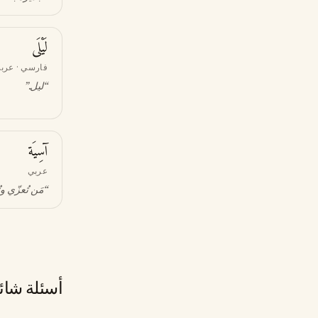
لَيْلَى
فارسي · عرب
“
ليل
.”
آسِيَة
عربي
“
مَن تُعزّي 
أسئلة شائ