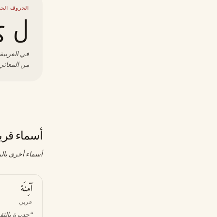
الحروف الجذ
ل ي
في العربية،
من المعاني 
أسماء قري
أسماء أخرى بالر
آمِنَة
عربي
“
جديرة بالثق