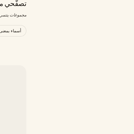
تصفّحي مج
مجموعات ينتمي إ
أسماء بمعنى 