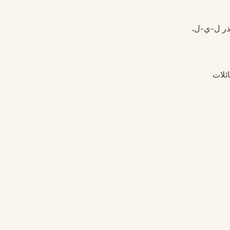
لجذر ل-ي-ل.
ائلات