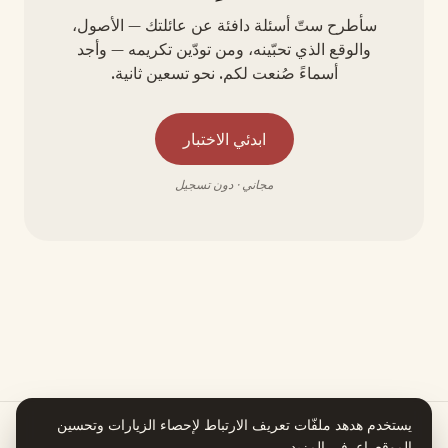
سأطرح ستّ أسئلة دافئة عن عائلتك — الأصول،
والوقع الذي تحبّينه، ومن تودّين تكريمه — وأجد
أسماءً صُنعت لكم. نحو تسعين ثانية.
ابدئي الاختبار
مجاني · دون تسجيل
يستخدم هدهد ملفّات تعريف الارتباط لإحصاء الزيارات وتحسين
الموقع.
اعرفي المزيد
.