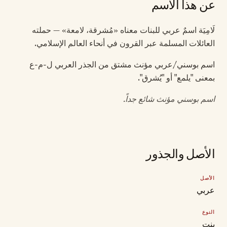
عن هذا الاسم
لَامِيَة اسمٌ عربي للبنات معناه «مُشرقة، لامعة» — حملته
العائلات المسلمة عبر القرون في أنحاء العالم الإسلامي.
اسم بوسني/عربي مؤنث مشتق من الجذر العربي ل-م-ع
بمعنى "يلمع" أو "يُشرق".
اسم بوسني مؤنث شائع جداً.
الأصل والجذور
الأصل
عربي
النوع
بنت