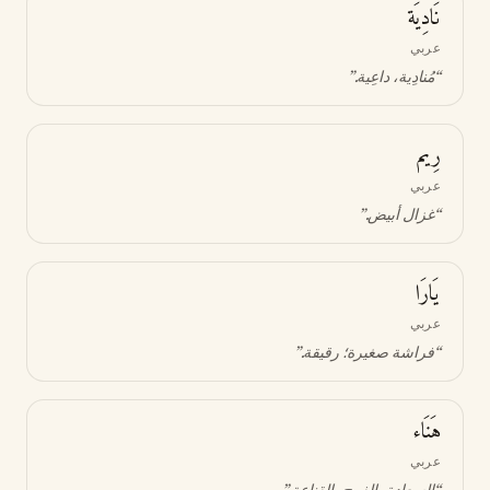
نَادِيَة
عربي
“
مُنادِية، داعِية
.”
رِيم
عربي
“
غزال أبيض
.”
يَارَا
عربي
“
فراشة صغيرة؛ رقيقة
.”
هَنَاء
عربي