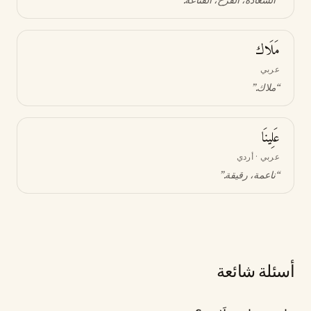
“
السعادة، الفرح، القناعة
.”
مَلَاك
عربي
“
ملاك
.”
عَلِينَا
عربي · أردي
“
ناعمة، رقيقة
.”
أسئلة شائعة