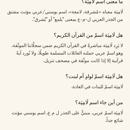
ما معنى اسم لَامِيَة؟
لَامِيَة معناه «مُشرقة، لامعة». اسم بوسني/عربي مؤنث مشتق
من الجذر العربي ل-م-ع بمعنى "يلمع" أو "يُشرق".
هل لَامِيَة اسمٌ من القرآن الكريم؟
لا يَرِد لَامِيَة مباشرةً في القرآن الكريم ضمن سجلّاتنا الموثّقة،
وهو اسمٌ عربي حملته العائلات المسلمة طويلًا. ولا نُورد آيةً
قرآنية إلا إذا كانت موثّقة في مصحف تنزيل.
هل لَامِيَة اسمٌ لولدٍ أم لبنت؟
لَامِيَة اسمٌ للبنات في العادة.
من أين جاء اسم لَامِيَة؟
لَامِيَة اسمٌ عربي، مبنيٌّ على الجذر ل م ع. اسم بوسني مؤنث
شائع جداً.