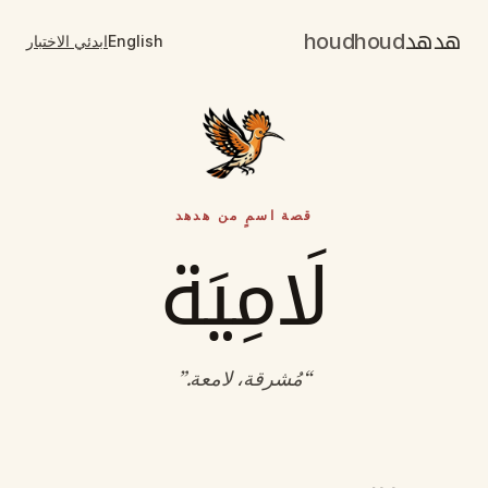
هدهد
houdhoud
English
ابدئي الاختبار
قصة اسمٍ من هدهد
لَامِيَة
“
مُشرقة، لامعة
.”