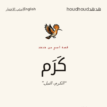
هدهد
houdhoud
English
ابدئي الاختبار
قصة اسمٍ من هدهد
كَرَم
“
الكرم، النبل
.”