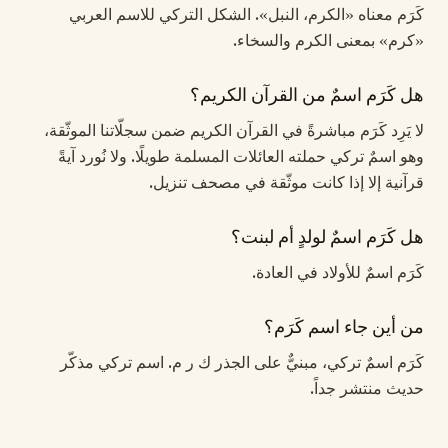
كَرَم معناه «الكرم، النبل». الشكل التركي للاسم العربي
«كرم» بمعنى الكرم والسخاء.
هل كَرَم اسمٌ من القرآن الكريم؟
لا يَرِد كَرَم مباشرةً في القرآن الكريم ضمن سجلّاتنا الموثّقة،
وهو اسمٌ تركي حملته العائلات المسلمة طويلًا. ولا نُورد آيةً
قرآنية إلا إذا كانت موثّقة في مصحف تنزيل.
هل كَرَم اسمٌ لولدٍ أم لبنت؟
كَرَم اسمٌ للأولاد في العادة.
من أين جاء اسم كَرَم؟
كَرَم اسمٌ تركي، مبنيٌّ على الجذر ك ر م. اسم تركي مذكّر
حديث منتشر جداً.