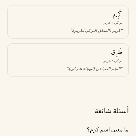
كَرِيم
تركي · عربي
“
كريم (الشكل التركي لكريم)
.”
طَارِق
تركي · عربي
“
النجم الصباحي (الهجاء التركي)
.”
أسئلة شائعة
ما معنى اسم كَرَم؟