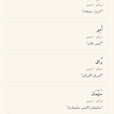
تركي · عربي
“
كرم / سخاء
.”
أَمِير
تركي · عربي
“
أمير، قائد
.”
بُرَاق
تركي · عربي
“
البرق؛ البُراق
.”
سُلَيْمَان
تركي · عربي
“
سليمان (النبي سليمان)
.”