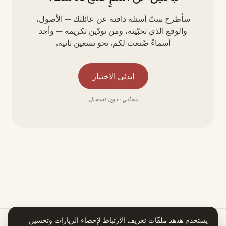
سأطرح ستّ أسئلة دافئة عن عائلتك — الأصول،
والوقع الذي تحبّينه، ومن تودّين تكريمه — وأجد
أسماءً صُنعت لكم. نحو تسعين ثانية.
ابدئي الاختبار
مجاني · دون تسجيل
يستخدم هدهد ملفّات تعريف الارتباط لإحصاء الزيارات وتحسين