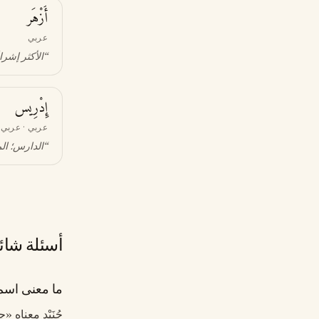
أَزْهَر
عربي
“
الأكثر إشراق
إِدْرِيس
عربي · عربي 
“
الدارس؛ الم
أسئلة شائ
ما معنى اسم ج
جُنَيْد معناه 