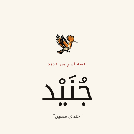
قصة اسمٍ من هدهد
جُنَيْد
“
جندي صغير
.”