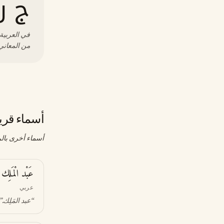
ج ن
في العربية،
من المعاني 
أسماء قري
أسماء أخرى بالر
عَبْد الْمَلِك
عربي
“
عبد المَلِك
.”