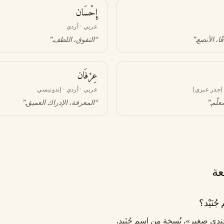
إِحْسَان
عربي · أردي
ًا، الأنصع
.”
“
التفوق، اللطف
.”
عِرْفَان
(جذر عبري)
عربي · أردي · إندونيسي
علّم
.”
“
المعرفة، الإدراك العميق
.”
عة
ُنَيْد؟
«جندي صغير». نُسخة من اسم جُنَيد.