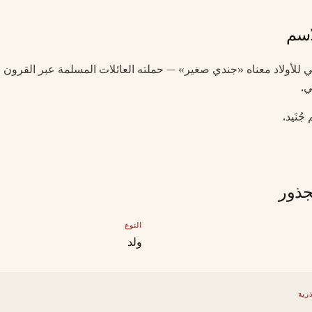
اسم
ربي للأولاد معناه «جندي صغير» — حملته العائلات المسلمة عبر القرون 
ي.
ُنَيد.
جذور
النوع
ولد
رية