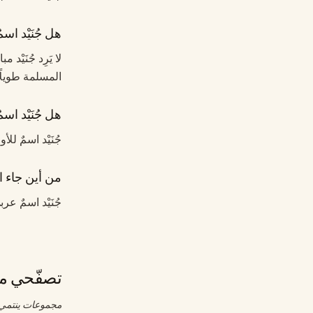
هل جُنَيْد اس
لا يَرِد جُنَيْ
المسلمة طويلًا.
هل جُنَيْد اسم
جُنَيْد اسمٌ للأ
من أين جاء اس
جُنَيْد اسمٌ عر
تصفّحي مج
مجموعات ينتمي إ