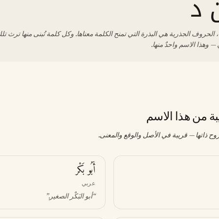
 د
 الحروف الجذرية هي البذرة التي تمنح الكلمة معناها. وكل كلمة تُبنى منها ترث تلك
— وهذا الاسم واحدٌ منها.
بة من هذا الاسم
وح ذاتها — قريبة في الأصل والوقع والمعنى.
أَبُو بَكْر
عربي
“
أبو البَكْر الصغير
.”