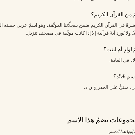
مٌ من القرآن الكريم؟
د مباشرةً في القرآن الكريم ضمن سجلّاتنا الموثّقة، وهو اسمٌ عربي حملته ال
 ولا نُورد آيةً قرآنية إلا إذا كانت موثّقة في مصحف تنزيل.
ٌ لولدٍ أم لبنت؟
ولاد في العادة.
م جُنَيْد؟
بي، مبنيٌّ على الجذر ج ن د.
موعات تضمّ هذا الاسم
ليها هذا الاسم.