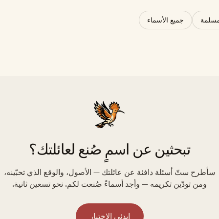
مسلمة
جميع الأسماء
تبحثين عن اسمٍ صُنع لعائلتك؟
سأطرح ستّ أسئلة دافئة عن عائلتك — الأصول، والوقع الذي تحبّينه،
ومن تودّين تكريمه — وأجد أسماءً صُنعت لكم. نحو تسعين ثانية.
ابدئي الاختبار