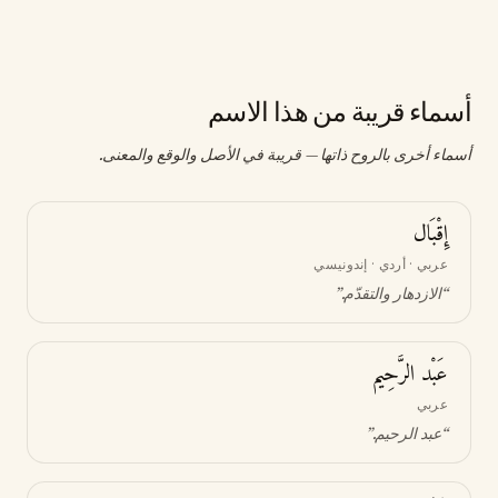
أسماء قريبة من هذا الاسم
أسماء أخرى بالروح ذاتها — قريبة في الأصل والوقع والمعنى.
إِقْبَال
عربي · أردي · إندونيسي
“
الازدهار والتقدّم
.”
عَبْد الرَّحِيم
عربي
“
عبد الرحيم
.”