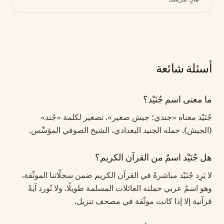
أسئلة شائعة
ما معنى اسم جُنَيْد؟
جُنَيْد معناه «جندي؛ جيش صغير». تصغير لكلمة «جُند»
(الجيش). حمله الجنيد البغدادي، الشيخ الصوفي المؤسِّس.
هل جُنَيْد اسمٌ من القرآن الكريم؟
لا يَرِد جُنَيْد مباشرةً في القرآن الكريم ضمن سجلّاتنا الموثّقة،
وهو اسمٌ عربي حملته العائلات المسلمة طويلًا. ولا نُورد آيةً
قرآنية إلا إذا كانت موثّقة في مصحف تنزيل.