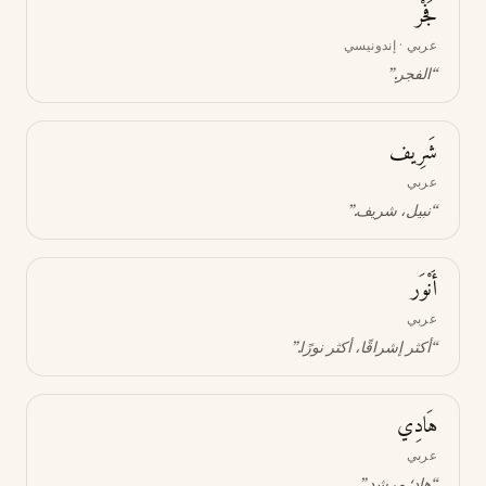
فَجْر
عربي · إندونيسي
“
الفجر
.”
شَرِيف
عربي
“
نبيل، شريف
.”
أَنْوَر
عربي
“
أكثر إشراقًا، أكثر نورًا
.”
هَادِي
عربي
“
هادٍ؛ مرشد
.”