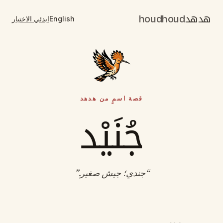
هدهد
houdhoud
English
ابدئي الاختبار
قصة اسمٍ من هدهد
جُنَيْد
“
جندي؛ جيش صغير
.”