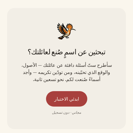
تبحثين عن اسمٍ صُنع لعائلتك؟
سأطرح ستّ أسئلة دافئة عن عائلتك — الأصول،
والوقع الذي تحبّينه، ومن تودّين تكريمه — وأجد
أسماءً صُنعت لكم. نحو تسعين ثانية.
ابدئي الاختبار
مجاني · دون تسجيل