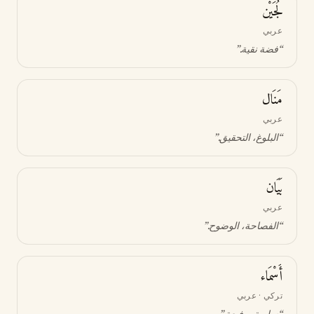
لُجَيْن
عربي
“
فضة نقية
.”
مَنَال
عربي
“
البلوغ، التحقيق
.”
بَيَان
عربي
“
الفصاحة، الوضوح
.”
أَسْمَاء
تركي · عربي