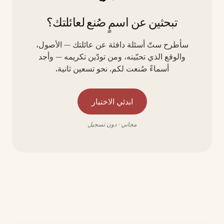
تبحثين عن اسمٍ صُنع لعائلتك؟
سأطرح ستّ أسئلة دافئة عن عائلتك — الأصول،
والوقع الذي تحبّينه، ومن تودّين تكريمه — وأجد
أسماءً صُنعت لكم. نحو تسعين ثانية.
ابدئي الاختبار
مجاني · دون تسجيل