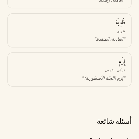
“
سامية، رفيعة
.”
فَادِيَة
عربي
“
الفادية، المنقذة
.”
إِرَم
تركي · عربي
“
إرَم (الجنّة الأسطورية)
.”
أسئلة شائعة