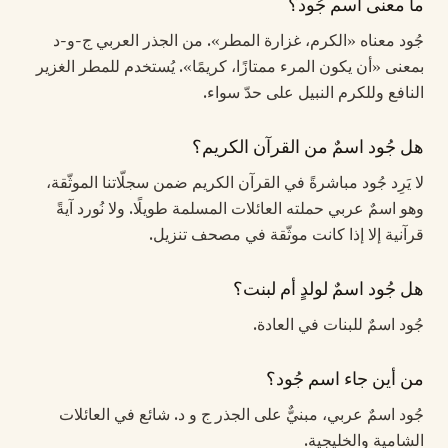
ما معنى اسم جُود؟
جُود معناه «الكرم، غزارة المطر». من الجذر العربي ج-و-د
بمعنى «أن يكون المرء ممتازًا، كريمًا». يُستخدم للمطر الغزير
النافع وللكرم النبيل على حدّ سواء.
هل جُود اسمٌ من القرآن الكريم؟
لا يَرِد جُود مباشرةً في القرآن الكريم ضمن سجلّاتنا الموثّقة،
وهو اسمٌ عربي حملته العائلات المسلمة طويلًا. ولا نُورد آيةً
قرآنية إلا إذا كانت موثّقة في مصحف تنزيل.
هل جُود اسمٌ لولدٍ أم لبنت؟
جُود اسمٌ للبنات في العادة.
من أين جاء اسم جُود؟
جُود اسمٌ عربي، مبنيٌّ على الجذر ج و د. شائع في العائلات
الشامية والخليجية.