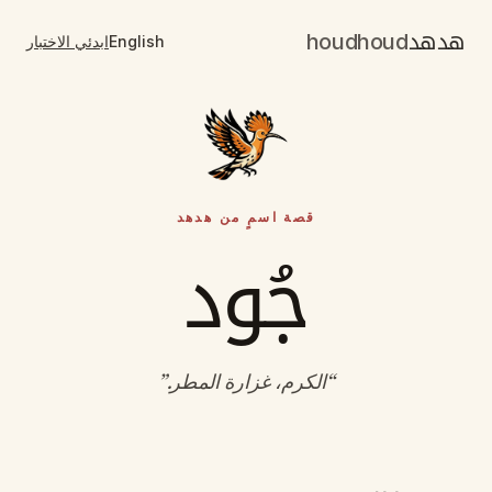
هدهد
houdhoud
English
ابدئي الاختبار
قصة اسمٍ من هدهد
جُود
“
الكرم، غزارة المطر
.”