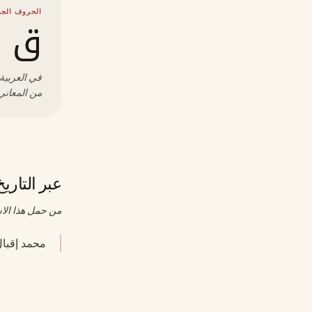
الحروف الجذ
ق ب
في العربية،
من المعاني 
عبر التاريخ
من حمل هذا الا
محمد إقبال (١٨٧٧–١٩٣٨)، فيلسوف وشاعر من