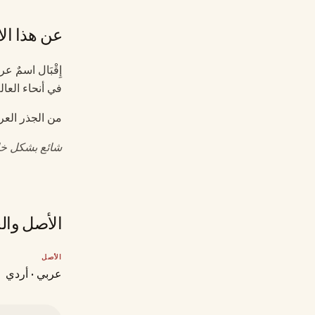
عن هذا ال
إِقْبَال اسمٌ 
في أنحاء العال
من الجذر الع
شائع بشكل خاص
الأصل وال
الأصل
عربي · أردي