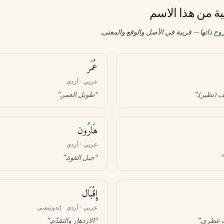
بة من هذا الاسم
وح ذاتها — قريبة في الأصل والوقع والمعنى.
عُمَر
عربي · أردي
 (نظير)
.”
“
طويل العمر
.”
هَارُون
عربي · أردي
.
“
جبل القوة
.”
إِقْبَال
عربي · أردي · إندونيسي
ت عطري
.”
“
الازدهار والتقدّم
.”