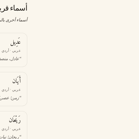
أسماء قري
أسماء أخرى بالر
عَدِيل
عربي · أردي
“
عادل، منصف
أَيَان
عربي · أردي
“
زمن؛ عصر
”
رَيْحَان
عربي · أردي
“
ريحان؛ نبا