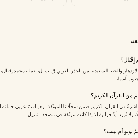
عة
ِقْبَال؟
ه «الازدهار والحظ السعيد». من الجذر العربي ق-ب-ل. حمله محمد إقبال،
نوب آسيا.
سمٌ من القرآن الكريم؟
ال مباشرةً في القرآن الكريم ضمن سجلّاتنا الموثّقة، وهو اسمٌ عربي حملته ا
 ولا نُورد آيةً قرآنية إلا إذا كانت موثّقة في مصحف تنزيل.
مٌ لولدٍ أم لبنت؟