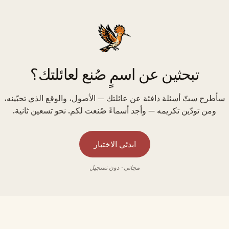
تبحثين عن اسمٍ صُنع لعائلتك؟
سأطرح ستّ أسئلة دافئة عن عائلتك — الأصول، والوقع الذي تحبّينه،
ومن تودّين تكريمه — وأجد أسماءً صُنعت لكم. نحو تسعين ثانية.
ابدئي الاختبار
مجاني · دون تسجيل