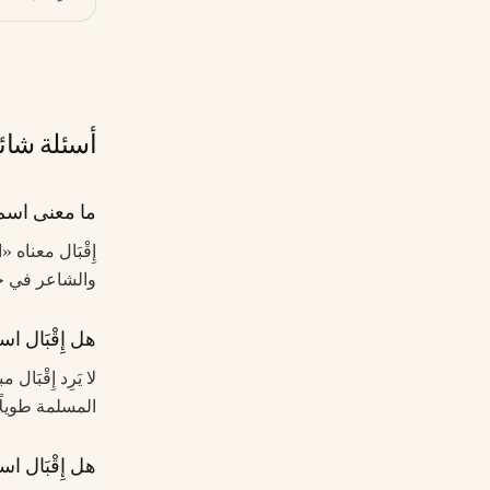
أسئلة شائ
ما معنى اسم إ
إِقْبَال معنا
والشاعر في ج
هل إِقْبَال ا
لا يَرِد إِقْبَ
المسلمة طويلًا.
هل إِقْبَال اس