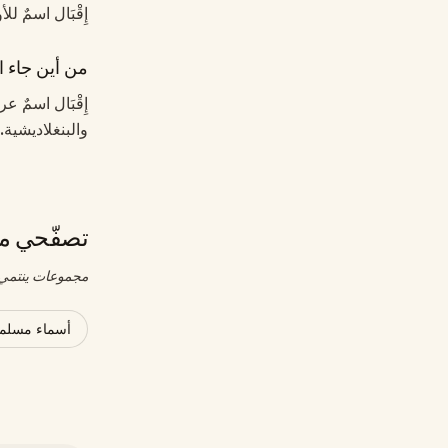
إِقْبَال اسمٌ لل
من أين جاء اس
إِقْبَال اسمٌ 
والبنغلاديشية.
تصفّحي مج
مجموعات ينتمي إ
أسماء مسلمة