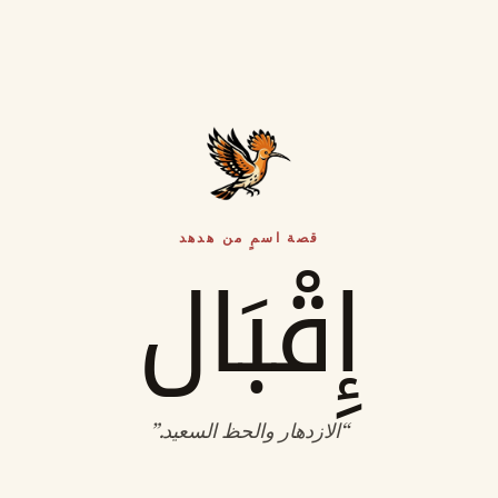
قصة اسمٍ من هدهد
إِقْبَال
“
الازدهار والحظ السعيد
.”