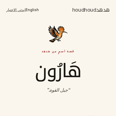
هدهد
houdhoud
English
ابدئي الاختبار
قصة اسمٍ من هدهد
هَارُون
“
جبل القوة
.”