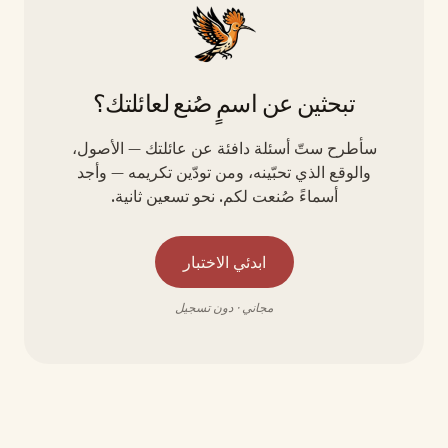
تبحثين عن اسمٍ صُنع لعائلتك؟
سأطرح ستّ أسئلة دافئة عن عائلتك — الأصول،
والوقع الذي تحبّينه، ومن تودّين تكريمه — وأجد
أسماءً صُنعت لكم. نحو تسعين ثانية.
ابدئي الاختبار
مجاني · دون تسجيل