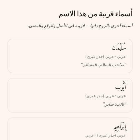
أسماء قريبة من هذا الاسم
أسماء أخرى بالروح ذاتها — قريبة في الأصل والوقع والمعنى.
سُلَيْمَان
عربي · عربي (جذر عبري)
“
صاحب السلام، المسالم
.”
أَيُّوب
عربي · عربي (جذر عبري)
“
تائب؛ صابر
.”
إِبْرَاهِيم
عربي (جذر عبري) · عربي