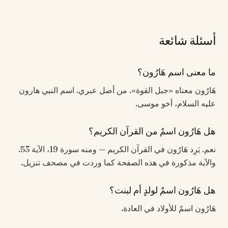
أسئلة شائعة
ما معنى اسم هَارُون؟
هَارُون معناه «جبل القوة». من أصل عبري. اسم النبي هارون
عليه السلام، أخو موسى.
هل هَارُون اسمٌ من القرآن الكريم؟
نعم. يَرِد هَارُون في القرآن الكريم — ومنه سورة 19، الآية 53.
والآية مذكورة في هذه الصفحة كما وردت في مصحف تنزيل.
هل هَارُون اسمٌ لولدٍ أم لبنت؟
هَارُون اسمٌ للأولاد في العادة.