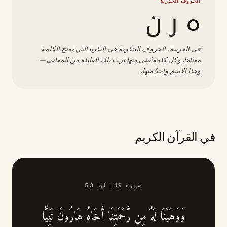
الحروف الجذرية
ه ر ن
في العربية، الحروف الجذرية هي البذرة التي تمنح الكلمة
معناها. وكل كلمة تُبنى منها ترث تلك العائلة من المعاني —
وهذا الاسم واحدٌ منها.
في القرآن الكريم
سورة
19
:
آية
53
وَوَهَبْنَا لَهُ مِن رَّحْمَتِنَا أَخَاهُ هَارُونَ نَبِيًّا