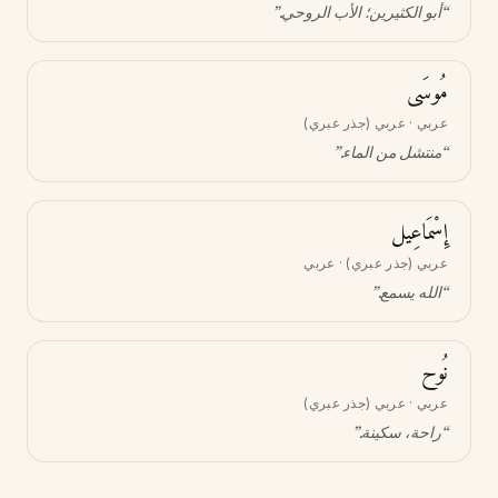
“
أبو الكثيرين؛ الأب الروحي
.”
مُوسَى
عربي · عربي (جذر عبري)
“
منتشل من الماء
.”
إِسْمَاعِيل
عربي (جذر عبري) · عربي
“
الله يسمع
.”
نُوح
عربي · عربي (جذر عبري)
“
راحة، سكينة
.”