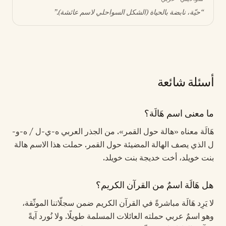
“
حيّة، نابضة بالحياة (الشكل السواحلي لاسم عائشة)
.”
أسئلة شائعة
ما معنى اسم هَالَة؟
هَالَة معناه «هالة حول القمر». من الجذر العربي ه-ي-ل / ه-و-
ل الذي يصف الهالة المضيئة حول القمر. حملت هذا الاسم هالة
بنت خويلد، أخت خديجة بنت خويلد.
هل هَالَة اسمٌ من القرآن الكريم؟
لا يَرِد هَالَة مباشرةً في القرآن الكريم ضمن سجلّاتنا الموثّقة،
وهو اسمٌ عربي حملته العائلات المسلمة طويلًا. ولا نُورد آيةً