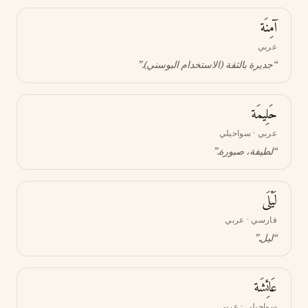
آمِنَة
عربي
“
جديرة بالثقة (الاستخدام البوسني)
.”
حَلِيمَة
عربي · سواحيلي
“
لطيفة، صبورة
.”
لَيْلَى
فارسي · عربي
“
ليل
.”
عَائِشَة
سواحيلي · عربي