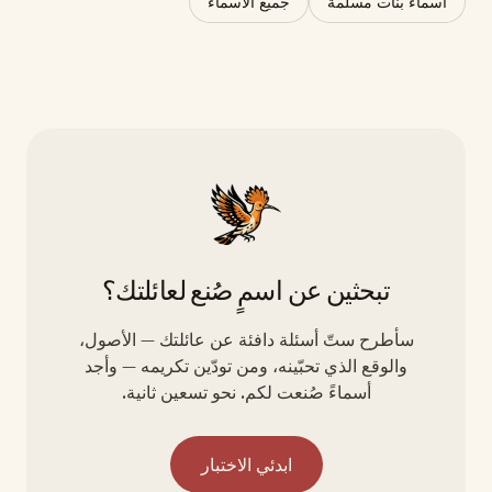
أسماء بنات مسلمة
جميع الأسماء
تبحثين عن اسمٍ صُنع لعائلتك؟
سأطرح ستّ أسئلة دافئة عن عائلتك — الأصول،
والوقع الذي تحبّينه، ومن تودّين تكريمه — وأجد
أسماءً صُنعت لكم. نحو تسعين ثانية.
ابدئي الاختبار