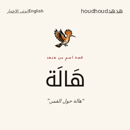
هدهد
houdhoud
English
ابدئي الاختبار
قصة اسمٍ من هدهد
هَالَة
“
هالة حول القمر
.”