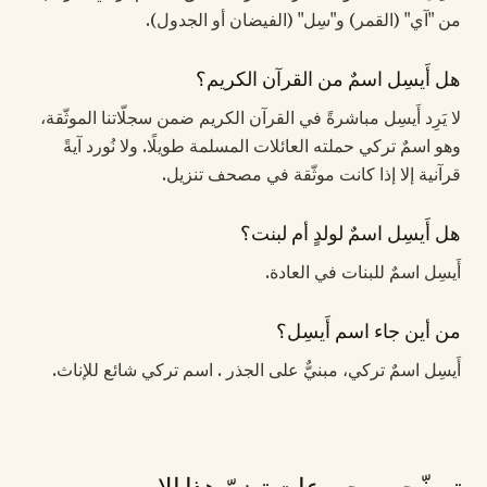
من "آي" (القمر) و"سِل" (الفيضان أو الجدول).
هل أَيسِل اسمٌ من القرآن الكريم؟
لا يَرِد أَيسِل مباشرةً في القرآن الكريم ضمن سجلّاتنا الموثّقة،
وهو اسمٌ تركي حملته العائلات المسلمة طويلًا. ولا نُورد آيةً
قرآنية إلا إذا كانت موثّقة في مصحف تنزيل.
هل أَيسِل اسمٌ لولدٍ أم لبنت؟
أَيسِل اسمٌ للبنات في العادة.
من أين جاء اسم أَيسِل؟
أَيسِل اسمٌ تركي، مبنيٌّ على الجذر . اسم تركي شائع للإناث.