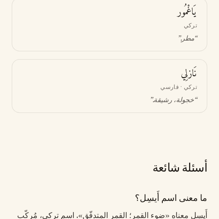
يَاغْمُور
تركي
“
مطر
.”
نَازلِي
تركي · فارسي
“
خجولة، رشيقة
.”
أسئلة شائعة
ما معنى اسم أَيسِل؟
أَيسِل معناه «ضوء القمر؛ القمر المتدفّق». اسم تركي، مُركّب