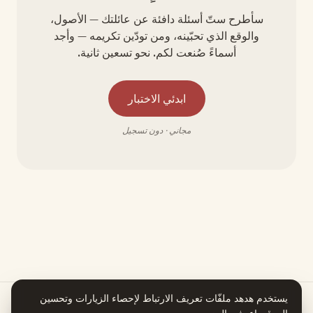
سأطرح ستّ أسئلة دافئة عن عائلتك — الأصول،
والوقع الذي تحبّينه، ومن تودّين تكريمه — وأجد
أسماءً صُنعت لكم. نحو تسعين ثانية.
ابدئي الاختبار
مجاني · دون تسجيل
يستخدم هدهد ملفّات تعريف الارتباط لإحصاء الزيارات وتحسين