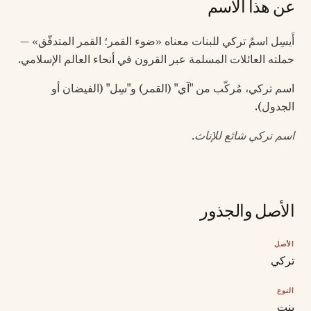
عن هذا الاسم
أَيسِل اسمٌ تركي للبنات معناه «ضوء القمر؛ القمر المتدفّق» —
حملته العائلات المسلمة عبر القرون في أنحاء العالم الإسلامي.
اسم تركي، مُركّب من "آي" (القمر) و"سِل" (الفيضان أو
الجدول).
اسم تركي شائع للإناث.
الأصل والجذور
الأصل
تركي
النوع
بنت