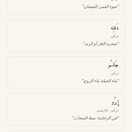
“
ضوء القمر؛ الفيضان
.”
دَفنِه
تركي
“
شجرة الغار أو الرند
.”
جَانسُو
تركي
“
ماء الحياة؛ ماء الروح
.”
إِبرُو
تركي · فارسي
“
فن الرخامة؛ نمط السحاب
.”