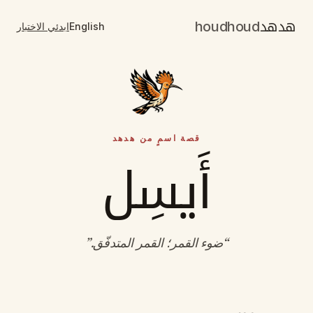
هدهد
houdhoud
English
ابدئي الاختبار
قصة اسمٍ من هدهد
أَيسِل
“
ضوء القمر؛ القمر المتدفّق
.”