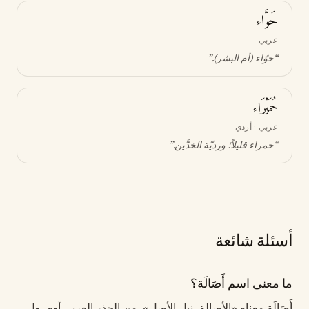
حَوَّاء
عربي
“
حوّاء (أم البشر)
.”
حُمَيْرَاء
عربي · أردي
“
حمراء قليلاً؛ ورديّة الخدَّين
.”
أسئلة شائعة
ما معنى اسم أَصَالَة؟
أَصَالَة معناه «الأصالة، نبل الأصل». من الجذر العربي أ-ص-ل