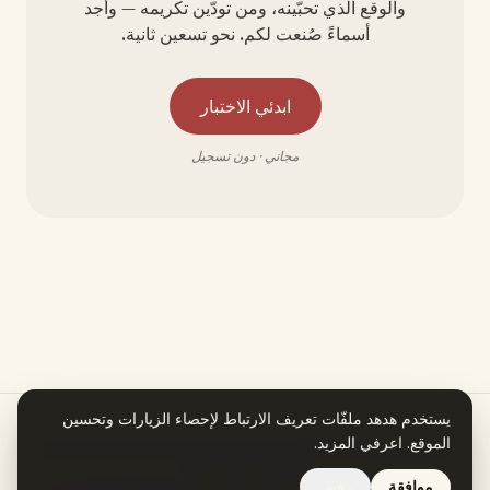
والوقع الذي تحبّينه، ومن تودّين تكريمه — وأجد
أسماءً صُنعت لكم. نحو تسعين ثانية.
ابدئي الاختبار
مجاني · دون تسجيل
يستخدم هدهد ملفّات تعريف الارتباط لإحصاء الزيارات وتحسين
الموقع.
اعرفي المزيد
.
هدهد يعمل بمساعدة الذكاء الاصطناعي. كل معلومة في قصة اسمكِ تستند إلى
مصدر يمكنكِ التحقق منه.
موافقة
رفض
تصفّحي جميع الأسماء
نبذة
الخصوصية
الشروط
استرجاع المبلغ
© 2026 هدهد