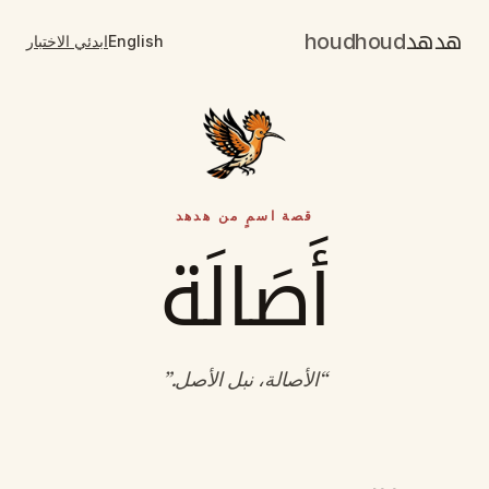
هدهد
houdhoud
English
ابدئي الاختبار
قصة اسمٍ من هدهد
أَصَالَة
“
الأصالة، نبل الأصل
.”