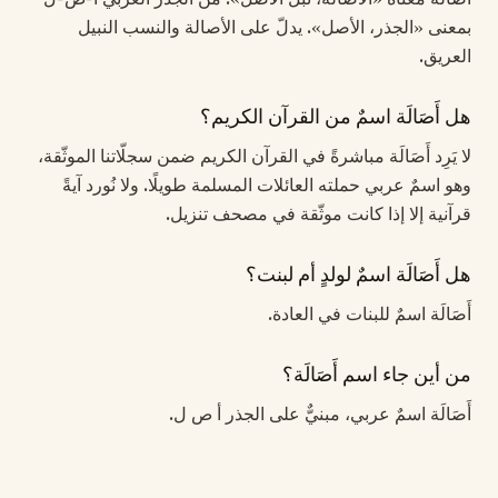
بمعنى «الجذر، الأصل». يدلّ على الأصالة والنسب النبيل
العريق.
هل أَصَالَة اسمٌ من القرآن الكريم؟
لا يَرِد أَصَالَة مباشرةً في القرآن الكريم ضمن سجلّاتنا الموثّقة،
وهو اسمٌ عربي حملته العائلات المسلمة طويلًا. ولا نُورد آيةً
قرآنية إلا إذا كانت موثّقة في مصحف تنزيل.
هل أَصَالَة اسمٌ لولدٍ أم لبنت؟
أَصَالَة اسمٌ للبنات في العادة.
من أين جاء اسم أَصَالَة؟
أَصَالَة اسمٌ عربي، مبنيٌّ على الجذر أ ص ل.