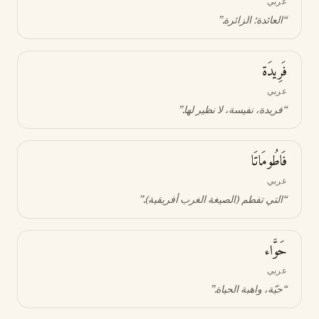
عربي
“
العائدة؛ الزائرة
.”
فَرِيدَة
عربي
“
فريدة، نفيسة، لا نظير لها
.”
فَاطُومَاتَا
عربي
“
التي تفطم (الصيغة الغرب أفريقية)
.”
حَوَّاء
عربي
“
حيّة، واهبة الحياة
.”