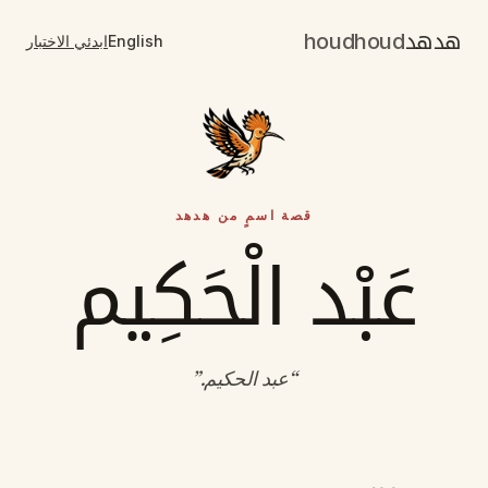
هدهد
houdhoud
English
ابدئي الاختبار
قصة اسمٍ من هدهد
عَبْد الْحَكِيم
“
عبد الحكيم
.”