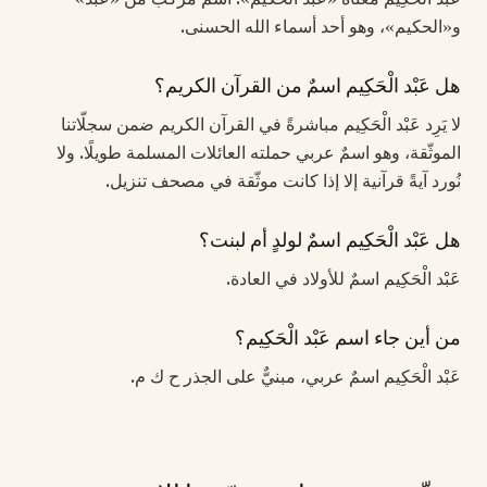
و«الحكيم»، وهو أحد أسماء الله الحسنى.
هل عَبْد الْحَكِيم اسمٌ من القرآن الكريم؟
لا يَرِد عَبْد الْحَكِيم مباشرةً في القرآن الكريم ضمن سجلّاتنا
الموثّقة، وهو اسمٌ عربي حملته العائلات المسلمة طويلًا. ولا
نُورد آيةً قرآنية إلا إذا كانت موثّقة في مصحف تنزيل.
هل عَبْد الْحَكِيم اسمٌ لولدٍ أم لبنت؟
عَبْد الْحَكِيم اسمٌ للأولاد في العادة.
من أين جاء اسم عَبْد الْحَكِيم؟
عَبْد الْحَكِيم اسمٌ عربي، مبنيٌّ على الجذر ح ك م.