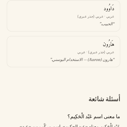
دَاوُود
عربي · عربي (جذر عبري)
“
الحبيب
.”
هَارُون
عربي (جذر عبري) · عربي
“
هارون (Aaron) — الاستخدام البوسني
.”
أسئلة شائعة
ما معنى اسم عَبْد الْحَكِيم؟
عَبْد الْحَكِيم معناه «عبد الحكيم». اسم مركّب من «عبد»