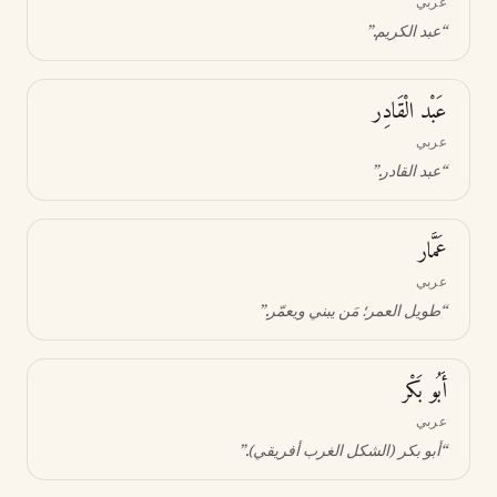
عربي
“
عبد الكريم
.”
عَبْد الْقَادِر
عربي
“
عبد القادر
.”
عَمَّار
عربي
“
طويل العمر؛ مَن يبني ويعمّر
.”
أَبُو بَكْر
عربي
“
أبو بكر (الشكل الغرب أفريقي)
.”