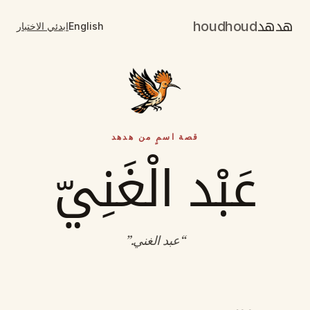
هدهد
houdhoud
English
ابدئي الاختبار
قصة اسمٍ من هدهد
عَبْد الْغَنِيّ
“
عبد الغني
.”