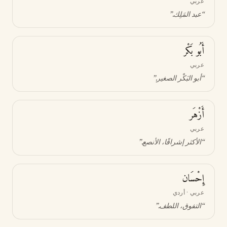
عربي
“
عبد المَلِك
.”
أَبُو بَكْر
عربي
“
أبو البَكْر الصغير
.”
أَزْهَر
عربي
“
الأكثر إشراقًا، الأنصع
.”
إِحْسَان
عربي · أردي
“
التفوق، اللطف
.”