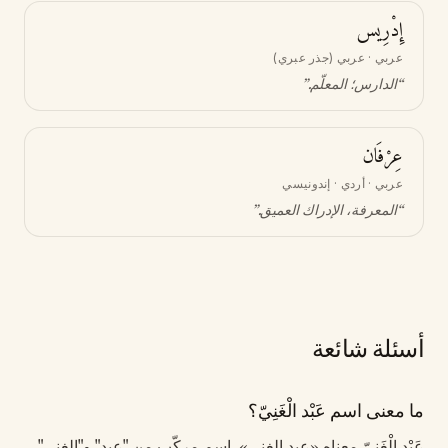
إِدْرِيس
عربي · عربي (جذر عبري)
“
الدارس؛ المعلّم
.”
عِرْفَان
عربي · أردي · إندونيسي
“
المعرفة، الإدراك العميق
.”
أسئلة شائعة
ما معنى اسم عَبْد الْغَنِيّ؟
عَبْد الْغَنِيّ معناه «عبد الغني». اسم مركّب من "عبد" و"الغني"،