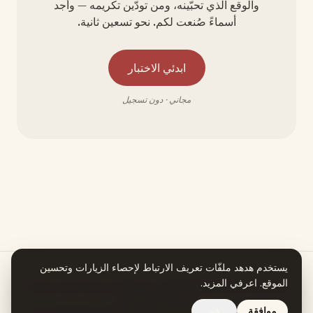
والوقع الذي تحبّينه، ومن تودّين تكريمه — وأجد
أسماءً صُنعت لكم. نحو تسعين ثانية.
ابدئي الاختبار
مجاني · دون تسجيل
يستخدم هدهد ملفّات تعريف الارتباط لإحصاء الزيارات وتحسين
الموقع.
اعرفي المزيد
.
هدهد يعمل بمساعدة الذكاء الاصطناعي. كل معلومة في قصة اسمكِ تستند إلى
مصدر يمكنكِ التحقق منه.
موافقة
رفض
تصفّحي جميع الأسماء
نبذة
الخصوصية
الشروط
استرجاع المبلغ
© 2026 هدهد