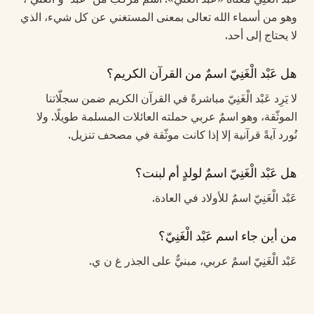
وهو من أسماء الله تعالى بمعنى المستغني عن كل شيء، الذي
لا يحتاج إلى أحد.
هل عَبْد الْغَنِيّ اسمٌ من القرآن الكريم؟
لا يَرِد عَبْد الْغَنِيّ مباشرةً في القرآن الكريم ضمن سجلّاتنا
الموثّقة، وهو اسمٌ عربي حملته العائلات المسلمة طويلًا. ولا
نُورد آيةً قرآنية إلا إذا كانت موثّقة في مصحف تنزيل.
هل عَبْد الْغَنِيّ اسمٌ لولدٍ أم لبنت؟
عَبْد الْغَنِيّ اسمٌ للأولاد في العادة.
من أين جاء اسم عَبْد الْغَنِيّ؟
عَبْد الْغَنِيّ اسمٌ عربي، مبنيٌّ على الجذر غ ن ي.