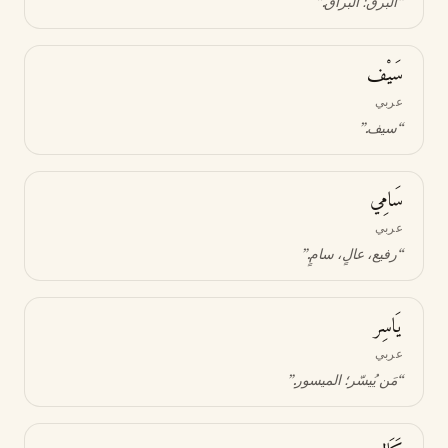
“
البرق؛ البُراق
.”
سَيْف
عربي
“
سيف
.”
سَامِي
عربي
“
رفيع، عالٍ، سامٍ
.”
يَاسِر
عربي
“
مَن يُيسّر؛ الميسور
.”