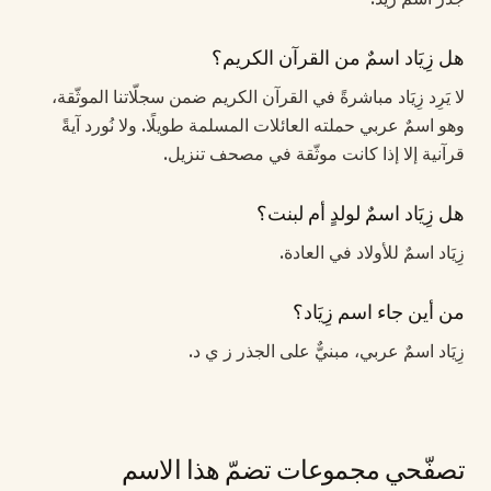
هل زِيَاد اسمٌ من القرآن الكريم؟
لا يَرِد زِيَاد مباشرةً في القرآن الكريم ضمن سجلّاتنا الموثّقة،
وهو اسمٌ عربي حملته العائلات المسلمة طويلًا. ولا نُورد آيةً
قرآنية إلا إذا كانت موثّقة في مصحف تنزيل.
هل زِيَاد اسمٌ لولدٍ أم لبنت؟
زِيَاد اسمٌ للأولاد في العادة.
من أين جاء اسم زِيَاد؟
زِيَاد اسمٌ عربي، مبنيٌّ على الجذر ز ي د.
تصفّحي مجموعات تضمّ هذا الاسم