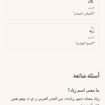
كَمَال
عربي
“
الكمال، التمام
.”
زَيْد
عربي
“
النمو؛ الوفرة
.”
أسئلة شائعة
ما معنى اسم زِيَاد؟
زِيَاد معناه «نمو، زيادة». من الجذر العربي ز-ي-د، وهو نفس
جذر اسم زيد.