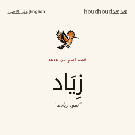
هدهد
houdhoud
English
ابدئي الاختبار
قصة اسمٍ من هدهد
زِيَاد
“
نمو، زيادة
.”