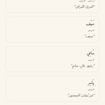
تركي · عربي
“
البرق؛ البُراق
.”
سَيْف
عربي
“
سيف
.”
سَامِي
عربي
“
رفيع، عالٍ، سامٍ
.”
يَاسِر
عربي
“
مَن يُيسّر؛ الميسور
.”