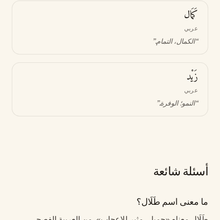
كَمَال
عربي
“
الكمال، التمام
.”
زَيْد
عربي
“
النمو؛ الوفرة
.”
أسئلة شائعة
ما معنى اسم طَلَال؟
طَلَال معناه «جميل، مثير للإعجاب». من العربية الفصحى.