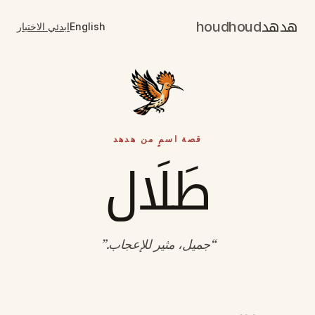
هدهد
houdhoud
English
ابدئي الاختبار
قصة اسمٍ من هدهد
طَلَال
“
جميل، مثير للإعجاب
.”