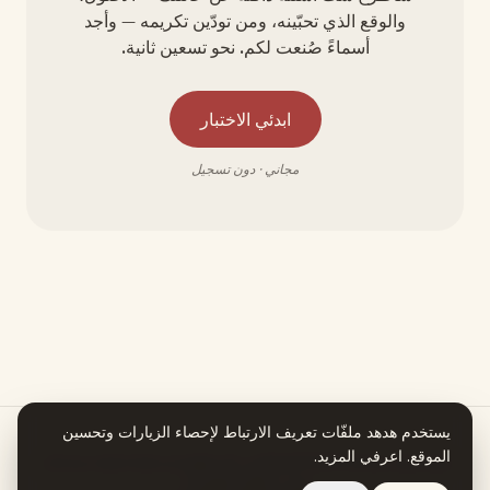
والوقع الذي تحبّينه، ومن تودّين تكريمه — وأجد
أسماءً صُنعت لكم. نحو تسعين ثانية.
ابدئي الاختبار
مجاني · دون تسجيل
يستخدم هدهد ملفّات تعريف الارتباط لإحصاء الزيارات وتحسين
الموقع.
اعرفي المزيد
.
هدهد يعمل بمساعدة الذكاء الاصطناعي. كل معلومة في قصة اسمكِ تستند إلى
مصدر يمكنكِ التحقق منه.