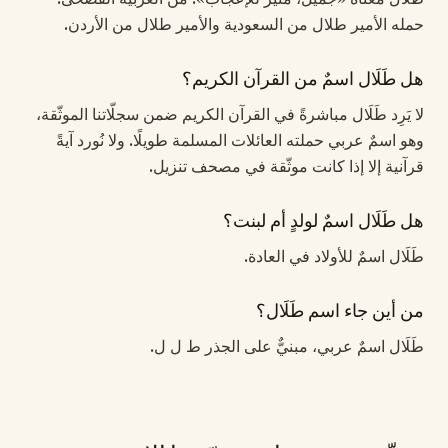
حمله الأمير طلال من السعودية والأمير طلال من الأردن.
هل طَلَال اسمٌ من القرآن الكريم؟
لا يَرِد طَلَال مباشرةً في القرآن الكريم ضمن سجلّاتنا الموثّقة،
وهو اسمٌ عربي حملته العائلات المسلمة طويلًا. ولا نُورد آيةً
قرآنية إلا إذا كانت موثّقة في مصحف تنزيل.
هل طَلَال اسمٌ لولدٍ أم لبنت؟
طَلَال اسمٌ للأولاد في العادة.
من أين جاء اسم طَلَال؟
طَلَال اسمٌ عربي، مبنيٌّ على الجذر ط ل ل.