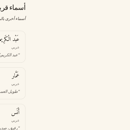
أسماء قري
أسماء أخرى بالر
عَبْد الْكَرِيم
عربي
“
عبد الكريم
”
عَمَّار
عربي
“
طويل العمر؛
أَنَس
عربي
“
رفيق، صدي