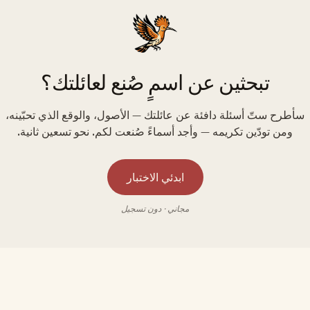
تبحثين عن اسمٍ صُنع لعائلتك؟
سأطرح ستّ أسئلة دافئة عن عائلتك — الأصول، والوقع الذي تحبّينه،
ومن تودّين تكريمه — وأجد أسماءً صُنعت لكم. نحو تسعين ثانية.
ابدئي الاختبار
مجاني · دون تسجيل