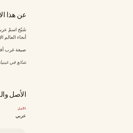
عن هذا ال
شَيْخ اسمٌ عر
أنحاء العالم ا
صيغة غرب أفري
شائع في غينيا
الأصل وال
الأصل
عربي