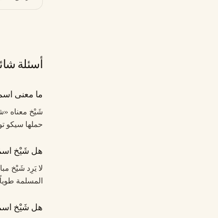
أسئلة شائ
ما معنى اسم 
شَيْخ معناه «
حملها سيكو تو
هل شَيْخ اسم
لا يَرِد شَيْخ
المسلمة طويلًا.
هل شَيْخ اسمٌ