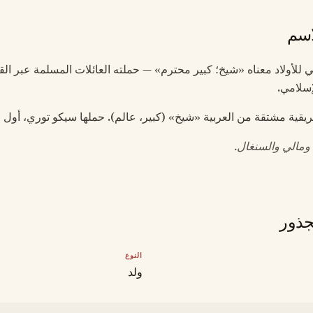
اسم
بي للأولاد معناه «شيخ؛ كبير محترم» — حملته العائلات المسلمة عبر ا
لإسلامي.
قية مشتقة من العربية «شيخ» (كبير، عالم). حملها سيكو توري، أول رئ
 ومالي والسنغال.
جذور
النوع
ولد