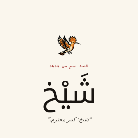
قصة اسمٍ من هدهد
شَيْخ
“
شيخ؛ كبير محترم
.”