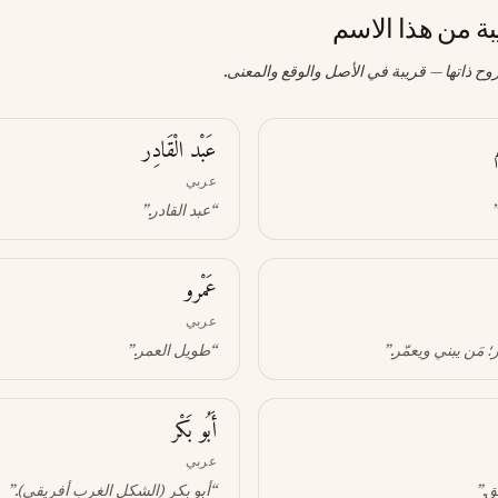
بة من هذا الاسم
وح ذاتها — قريبة في الأصل والوقع والمعنى.
عَبْد الْقَادِر
عربي
.
“
عبد القادر
.”
عَمْرو
عربي
 مَن يبني ويعمّر
.”
“
طويل العمر
.”
أَبُو بَكْر
عربي
ق
.”
“
أبو بكر (الشكل الغرب أفريقي)
.”