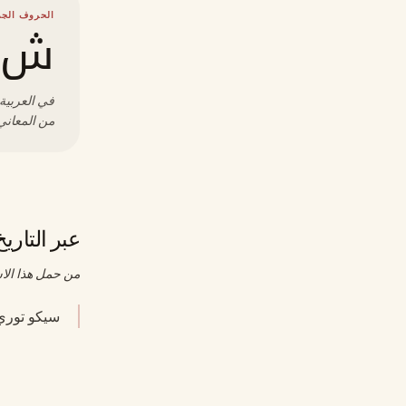
الحروف الجذ
ش 
في العربية،
من المعاني 
عبر التاريخ
من حمل هذا الا
سيكو توري (١٩٢٢–١٩٨٤)، أول رئيس