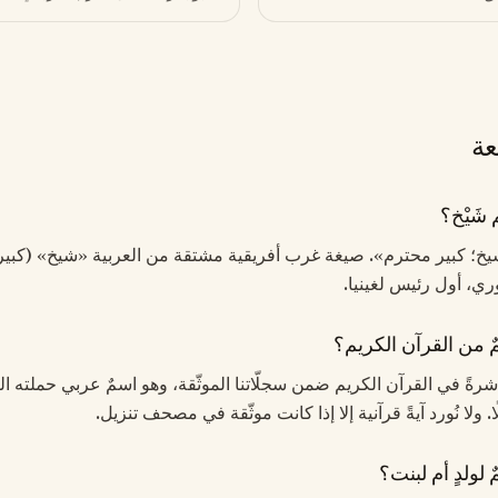
عة
شَيْخ؟
شيخ؛ كبير محترم». صيغة غرب أفريقية مشتقة من العربية «شيخ» (كبير،
ري، أول رئيس لغينيا.
ٌ من القرآن الكريم؟
 مباشرةً في القرآن الكريم ضمن سجلّاتنا الموثّقة، وهو اسمٌ عربي حملته ال
 ولا نُورد آيةً قرآنية إلا إذا كانت موثّقة في مصحف تنزيل.
 لولدٍ أم لبنت؟