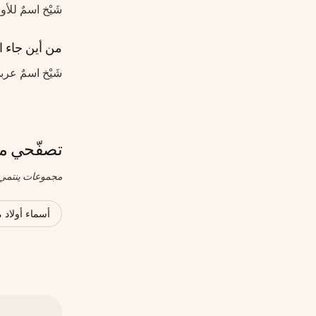
شَيْخ اسمٌ للأو
من أين جاء ا
شَيْخ اسمٌ عر
تصفّحي مج
مجموعات ينتمي إ
أسماء أولاد 