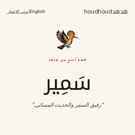
هدهد
houdhoud
English
ابدئي الاختبار
قصة اسمٍ من هدهد
سَمِير
“
رفيق السمَر والحديث المسائي
.”