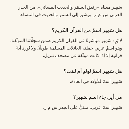
سَمِير معناه «رفيق السمَر والحديث المسائي». من الجذر
العربي س-م-ر، ويشير إلى السمَر والحديث في المساء.
هل سَمِير اسمٌ من القرآن الكريم؟
لا يَرِد سَمِير مباشرةً في القرآن الكريم ضمن سجلّاتنا الموثّقة،
وهو اسمٌ عربي حملته العائلات المسلمة طويلًا. ولا نُورد آيةً
قرآنية إلا إذا كانت موثّقة في مصحف تنزيل.
هل سَمِير اسمٌ لولدٍ أم لبنت؟
سَمِير اسمٌ للأولاد في العادة.
من أين جاء اسم سَمِير؟
سَمِير اسمٌ عربي، مبنيٌّ على الجذر س م ر.