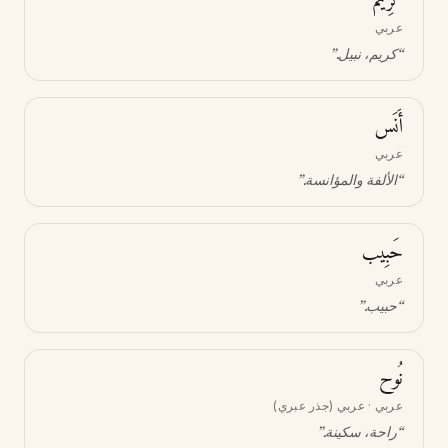
كَرِيم
عربي
“
كريم، نبيل
.”
أَنَس
عربي
“
الألفة والمؤانسة
.”
حَبِيب
عربي
“
حبيب
.”
نُوح
عربي · عربي (جذر عبري)
“
راحة، سكينة
.”