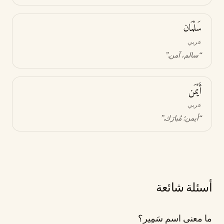
سَلْمَان
عربي
“
سالم، آمن
.”
أَيْمَن
عربي
“
أيمن؛ مُبارَك
.”
أسئلة شائعة
ما معنى اسم سَمِير؟