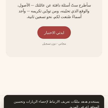
سأطرح ستّ أسئلة دافئة عن عائلتك — الأصول،
والوقع الذي تحبّينه، ومن تودّين تكريمه — وأجد
أسماءً صُنعت لكم. نحو تسعين ثانية.
ابدئي الاختبار
مجاني · دون تسجيل
يستخدم هدهد ملفّات تعريف الارتباط لإحصاء الزيارات وتحسين
الموقع.
اعرفي المزيد
.
هدهد يعمل بمساعدة الذكاء الاصطناعي. كل معلومة في قصة اسمكِ تستند إلى