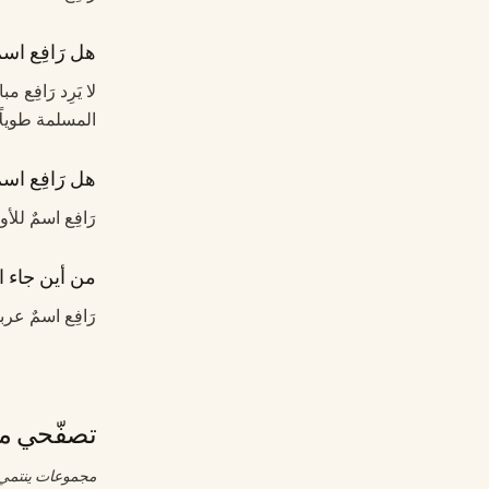
هل رَافِع اس
لا يَرِد رَافِ
المسلمة طويلًا.
هل رَافِع اسمٌ
رَافِع اسمٌ للأو
من أين جاء ا
رَافِع اسمٌ عر
تصفّحي مج
مجموعات ينتمي إ