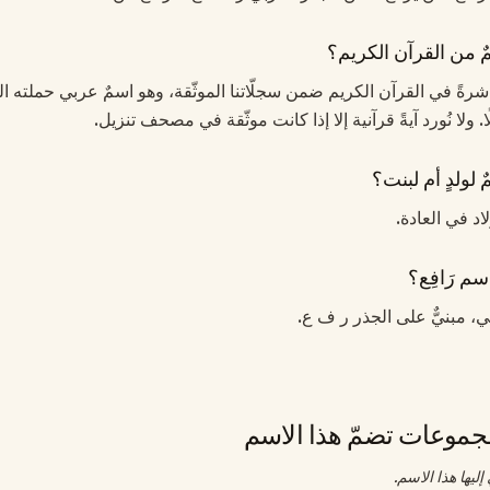
مٌ من القرآن الكريم؟
ع مباشرةً في القرآن الكريم ضمن سجلّاتنا الموثّقة، وهو اسمٌ عربي حملته ال
 ولا نُورد آيةً قرآنية إلا إذا كانت موثّقة في مصحف تنزيل.
 لولدٍ أم لبنت؟
لاد في العادة.
سم رَافِع؟
بي، مبنيٌّ على الجذر ر ف ع.
موعات تضمّ هذا الاسم
ليها هذا الاسم.