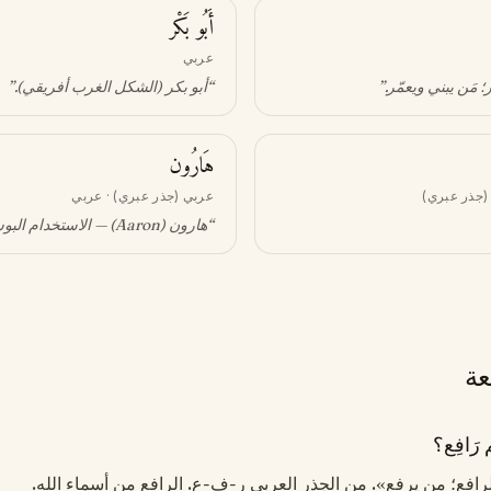
أَبُو بَكْر
عربي
 مَن يبني ويعمّر
.”
“
أبو بكر (الشكل الغرب أفريقي)
.”
هَارُون
(جذر عبري)
عربي (جذر عبري) · عربي
“
هارون (Aaron) — الاستخدام البوسني
عة
رَافِع؟
الرافع؛ من يرفع». من الجذر العربي ر-ف-ع. الرافع من أسماء الله.