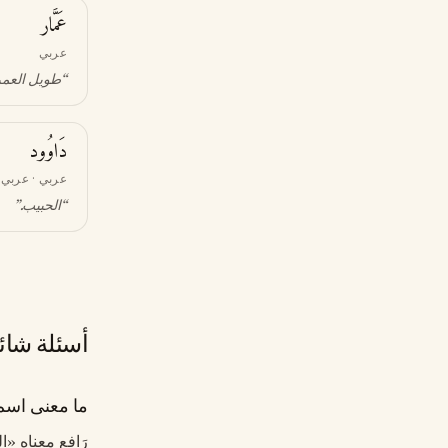
عَمَّار
عربي
“
طويل العمر؛
دَاوُود
عربي · عربي 
“
الحبيب
.”
أسئلة شائ
ما معنى اسم 
رَافِع معناه «