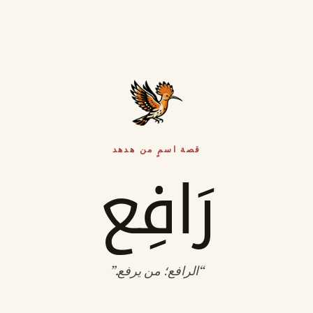
قصة اسمٍ من هدهد
رَافِع
“
الرافع؛ من يرفع
.”