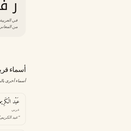
ر ف
في العربية،
من المعاني 
أسماء قري
أسماء أخرى بالر
عَبْد الْكَرِيم
عربي
“
عبد الكريم
”