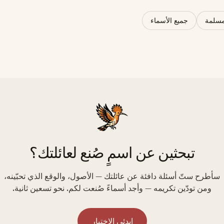
مسلمة
جميع الأسماء
تبحثين عن اسمٍ صُنع لعائلتك؟
سأطرح ستّ أسئلة دافئة عن عائلتك — الأصول، والوقع الذي تحبّينه،
ومن تودّين تكريمه — وأجد أسماءً صُنعت لكم. نحو تسعين ثانية.
ابدئي الاختبار