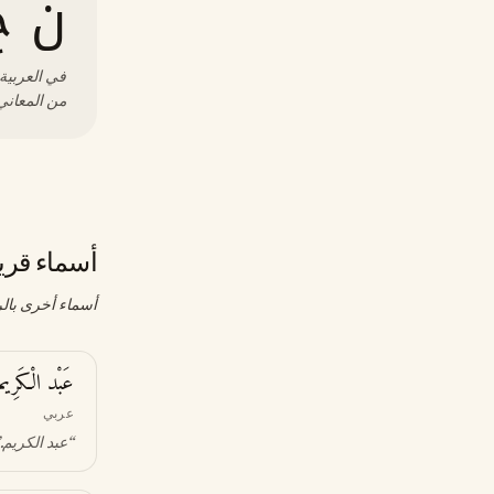
ن ج
في العربية،
من المعاني 
أسماء قري
أسماء أخرى بالر
عَبْد الْكَرِيم
عربي
“
عبد الكريم
”