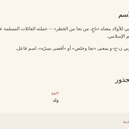
اسم
بي للأولاد معناه «ناجٍ، من نجا من الخطر» — حملته العائلات المسلمة ع
م الإسلامي.
ربي ن-ج-و بمعنى «نجا وخلص» أو «أفضى بسرّه». اسم فاعل.
جذور
النوع
ولد
رية