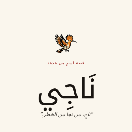
قصة اسمٍ من هدهد
نَاجِي
“
ناجٍ، من نجا من الخطر
.”