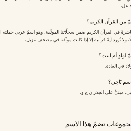
اعل.
مٌ من القرآن الكريم؟
ي مباشرةً في القرآن الكريم ضمن سجلّاتنا الموثّقة، وهو اسمٌ عربي حملته ا
 ولا نُورد آيةً قرآنية إلا إذا كانت موثّقة في مصحف تنزيل.
ٌ لولدٍ أم لبنت؟
ولاد في العادة.
سم نَاجِي؟
بي، مبنيٌّ على الجذر ن ج و.
موعات تضمّ هذا الاسم