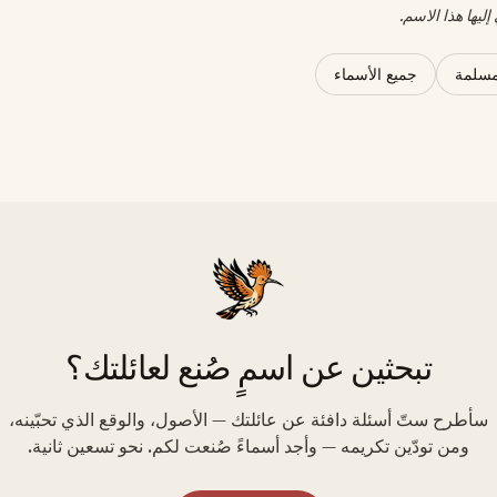
ليها هذا الاسم.
مسلمة
جميع الأسماء
تبحثين عن اسمٍ صُنع لعائلتك؟
سأطرح ستّ أسئلة دافئة عن عائلتك — الأصول، والوقع الذي تحبّينه،
ومن تودّين تكريمه — وأجد أسماءً صُنعت لكم. نحو تسعين ثانية.