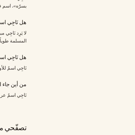
بسرّه». اسم ف
هل نَاجِي اس
لا يَرِد نَاجِ
المسلمة طويلًا.
هل نَاجِي اسم
نَاجِي اسمٌ للأ
من أين جاء ا
نَاجِي اسمٌ عر
تصفّحي مج