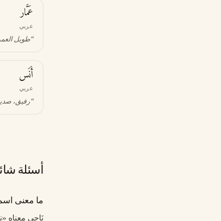
عَمَّار
عربي
“
طويل العمر؛
أَنَس
عربي
“
رفيق، صدي
أسئلة شائ
ما معنى اسم 
نَاجِي معناه 