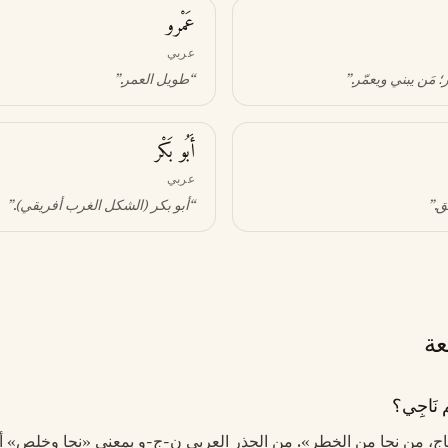
عَمْرو
عربي
 مَن يبني ويعمّر
.”
“
طويل العمر
.”
أَبُو بَكْر
عربي
ق
.”
“
أبو بكر (الشكل الغرب أفريقي)
.”
عة
نَاجِي؟
«ناجٍ، من نجا من الخطر». من الجذر العربي ن-ج-و بمعنى «نجا وخلص» 