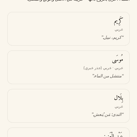
كَرِيم
عربي
“
كريم، نبيل
.”
مُوسَى
عربي · عربي (جذر عبري)
“
منتشل من الماء
.”
بِلَال
عربي
“
الندى؛ مَن يُنعش
.”
عَبْد الْعَزِيز