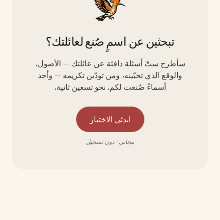
تبحثين عن اسمٍ صُنع لعائلتك؟
سأطرح ستّ أسئلة دافئة عن عائلتك — الأصول،
والوقع الذي تحبّينه، ومن تودّين تكريمه — وأجد
أسماءً صُنعت لكم. نحو تسعين ثانية.
ابدئي الاختبار
مجاني · دون تسجيل