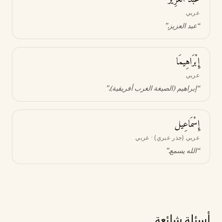
عربي
“
عبد العزيز
.”
إِبْرَاهِيمَا
عربي
“
إبراهيم (الصيغة الغرب أفريقية)
.”
إِسْمَاعِيل
عربي (جذر عبري) · عربي
“
الله يسمع
.”
أسئلة شائعة