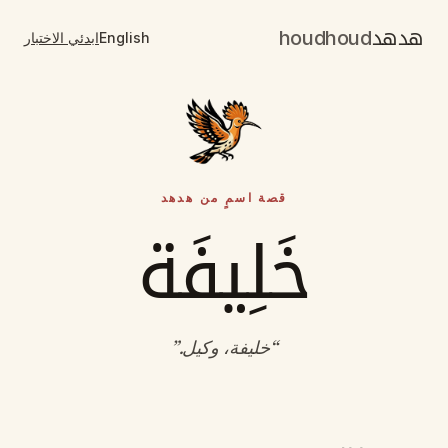
هدهد
houdhoud
English
ابدئي الاختبار
قصة اسمٍ من هدهد
خَلِيفَة
“
خليفة، وكيل
.”