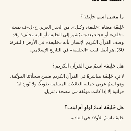
ما معنى اسم خَلِيفَة؟
خَلِيفَة معناه «خليفة، وكيل». من الجذر العربي خ-ل-ف بمعنى
«خَلَف» أو «جاء بعده». يُشير إلى الخليفة أو المستخلَف؛ وقد
وصف القرآن الكريم الإنسان بأنه «خليفة» في الأرض (البقرة:
30). هو أصل لقب «الخليفة» في التاريخ الإسلامي.
هل خَلِيفَة اسمٌ من القرآن الكريم؟
لا يَرِد خَلِيفَة مباشرةً في القرآن الكريم ضمن سجلّاتنا الموثّقة،
وهو اسمٌ عربي حملته العائلات المسلمة طويلًا. ولا نُورد آيةً
قرآنية إلا إذا كانت موثّقة في مصحف تنزيل.
هل خَلِيفَة اسمٌ لولدٍ أم لبنت؟
خَلِيفَة اسمٌ للأولاد في العادة.