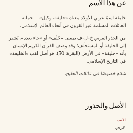
عن هذا الاسم
خَلِيفَة اسمٌ عربي للأولاد معناه «خليفة، وكيل» — حملته
العائلات المسلمة عبر القرون في أنحاء العالم الإسلامي.
من الجذر العربي خ-ل-ف بمعنى «خَلَف» أو «جاء بعده». يُشير
إلى الخليفة أو المستخلَف؛ وقد وصف القرآن الكريم الإنسان
بأنه «خليفة» في الأرض (البقرة: 30). هو أصل لقب «الخليفة»
في التاريخ الإسلامي.
شائع خصوصًا في عائلات الخليج.
الأصل والجذور
الأصل
عربي