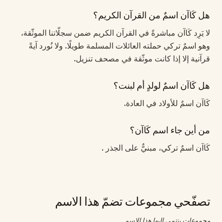
هل كَاآن اسمٌ من القرآن الكريم؟
لا يَرِد كَاآن مباشرةً في القرآن الكريم ضمن سجلّاتنا الموثّقة،
وهو اسمٌ تركي حملته العائلات المسلمة طويلًا. ولا نُورد آيةً
قرآنية إلا إذا كانت موثّقة في مصحف تنزيل.
هل كَاآن اسمٌ لولدٍ أم لبنت؟
كَاآن اسمٌ للأولاد في العادة.
من أين جاء اسم كَاآن؟
كَاآن اسمٌ تركي، مبنيٌّ على الجذر .
تصفّحي مجموعات تضمّ هذا الاسم
مجموعات ينتمي إليها هذا الاسم.