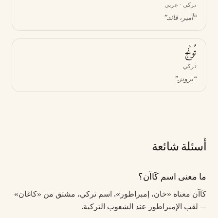
تركي · عربي
“
أمير، قائد
.”
تُونْج
تركي
“
برونز
.”
أسئلة شائعة
ما معنى اسم كَاآن؟
كَاآن معناه «خان، إمبراطور». اسم تركي، مشتق من «كاغان»
— لقب الإمبراطور عند الشعوب التركية.