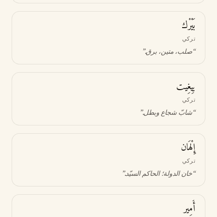
بَيْرْك
تركي
“
صلب، متين، برق
.”
يِيغِيت
تركي
“
شابّ شجاع وبطل
.”
إِلْهَان
تركي
“
خان الدولة؛ الحاكم السيّد
.”
أَمِير