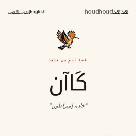
هدهد
houdhoud
English
ابدئي الاختبار
قصة اسمٍ من هدهد
كَاآن
“
خان، إمبراطور
.”