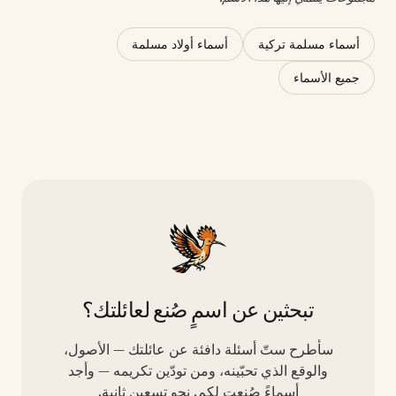
أسماء مسلمة تركية
أسماء أولاد مسلمة
جميع الأسماء
تبحثين عن اسمٍ صُنع لعائلتك؟
سأطرح ستّ أسئلة دافئة عن عائلتك — الأصول،
والوقع الذي تحبّينه، ومن تودّين تكريمه — وأجد
أسماءً صُنعت لكم. نحو تسعين ثانية.