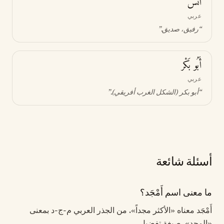
أَنَس
عربي
“
رفيق، صديق
.”
أَبُو بَكْر
عربي
“
أبو بكر (الشكل الغرب أفريقي)
.”
أسئلة شائعة
ما معنى اسم أَمْجَد؟
أَمْجَد معناه «الأكثر مجداً». من الجذر العربي م-ج-د بمعنى
«المجد». صيغة تفضيل.