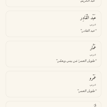
“
عبد الكريم
.”
عَبْد الْقَادِر
عربي
“
عبد القادر
.”
عَمَّار
عربي
“
طويل العمر؛ مَن يبني ويعمّر
.”
عَمْرو
عربي
“
طويل العمر
.”