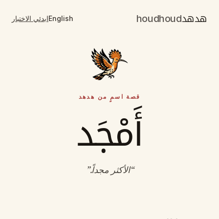
هدهد
houdhoud
English
ابدئي الاختبار
قصة اسمٍ من هدهد
أَمْجَد
“
الأكثر مجداً
.”