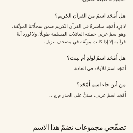
هل أَمْجَد اسمٌ من القرآن الكريم؟
لا يَرِد أَمْجَد مباشرةً في القرآن الكريم ضمن سجلّاتنا الموثّقة،
وهو اسمٌ عربي حملته العائلات المسلمة طويلًا. ولا نُورد آيةً
قرآنية إلا إذا كانت موثّقة في مصحف تنزيل.
هل أَمْجَد اسمٌ لولدٍ أم لبنت؟
أَمْجَد اسمٌ للأولاد في العادة.
من أين جاء اسم أَمْجَد؟
أَمْجَد اسمٌ عربي، مبنيٌّ على الجذر م ج د.
تصفّحي مجموعات تضمّ هذا الاسم